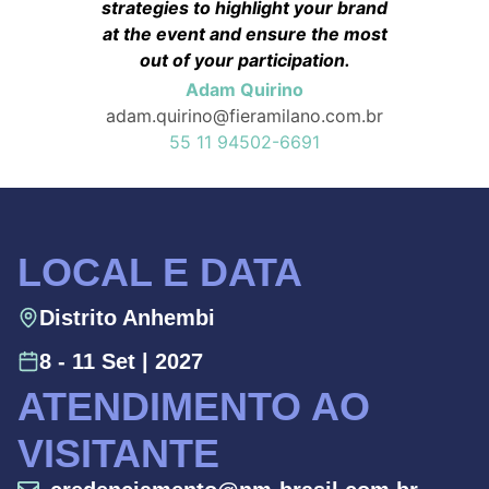
strategies to highlight your brand
at the event and ensure the most
out of your participation.
Adam Quirino
adam.quirino@fieramilano.com.br
55 11 94502-6691
LOCAL E DATA
Distrito Anhembi
8 - 11 Set | 2027
ATENDIMENTO AO
VISITANTE