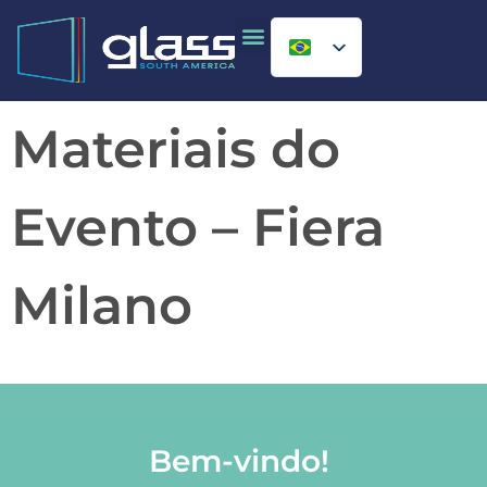
SOBRE A GLASS
E-SQUADRIA SHOW
Materiais do
Evento – Fiera
Milano
Bem-vindo!